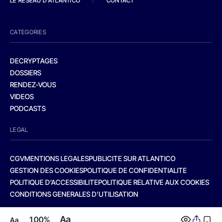
LE RESEAU D'ATLANTICO
/
CONTACT
CATEGORIES
DECRYPTAGES
DOSSIERS
RENDEZ-VOUS
VIDEOS
PODCASTS
LEGAL
CGV
MENTIONS LEGALES
PUBLICITE SUR ATLANTICO
GESTION DES COOKIES
POLITIQUE DE CONFIDENTIALITE
POLITIQUE D’ACCESSIBILITE
POLITIQUE RELATIVE AUX COOKIES
CONDITIONS GENERALES D’UTILISATION
Aa
100%
Aa