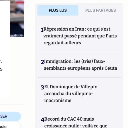
PLUS LUS
PLUS PARTAGES
1
Répression en Iran : ce qui s'est
vraiment passé pendant que Paris
regardait ailleurs
.
2
Immigration : les (très) faux-
s
semblants européens après Ceuta
3
Et Dominique de Villepin
accoucha du villepino-
macronisme
SER
4
Record du CAC 40 mais
croissance nulle : voilà ce que
ogle