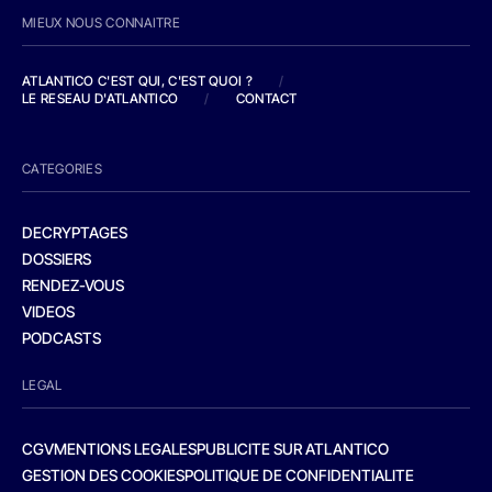
MIEUX NOUS CONNAITRE
ATLANTICO C'EST QUI, C'EST QUOI ?
/
LE RESEAU D'ATLANTICO
/
CONTACT
CATEGORIES
DECRYPTAGES
DOSSIERS
RENDEZ-VOUS
VIDEOS
PODCASTS
LEGAL
CGV
MENTIONS LEGALES
PUBLICITE SUR ATLANTICO
GESTION DES COOKIES
POLITIQUE DE CONFIDENTIALITE