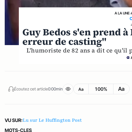
A LA UNE
›
Guy Bedos s'en prend à 
erreur de casting"
L'humoriste de 82 ans a dit ce qu'i
Aa
100%
Écoutez cet article
0:00min
Aa
Lu sur Le Huffington Post
VU SUR:
MOTS-CLES