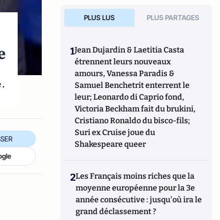
PLUS LUS
PLUS PARTAGES
e
1
Jean Dujardin & Laetitia Casta
étrennent leurs nouveaux
amours, Vanessa Paradis &
e.
Samuel Benchetrit enterrent le
leur; Leonardo di Caprio fond,
Victoria Beckham fait du brukini,
Cristiano Ronaldo du bisco-fils;
Suri ex Cruise joue du
SER
Shakespeare queer
ogle
2
Les Français moins riches que la
moyenne européenne pour la 3e
année consécutive : jusqu'où ira le
grand déclassement ?