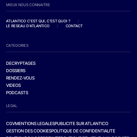
MIEUX NOUS CONNAITRE
ATLANTICO C'EST QUI, C'EST QUOI ?
/
LE RESEAU D'ATLANTICO
/
CONTACT
CATEGORIES
DECRYPTAGES
DOSSIERS
RENDEZ-VOUS
VIDEOS
PODCASTS
LEGAL
CGV
MENTIONS LEGALES
PUBLICITE SUR ATLANTICO
GESTION DES COOKIES
POLITIQUE DE CONFIDENTIALITE