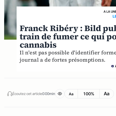
A LA UN
L
Franck Ribéry : Bild pu
train de fumer ce qui po
cannabis
Il n'est pas possible d'identifier fo
journal a de fortes présomptions.
Aa
100%
Écoutez cet article
0:00min
Aa