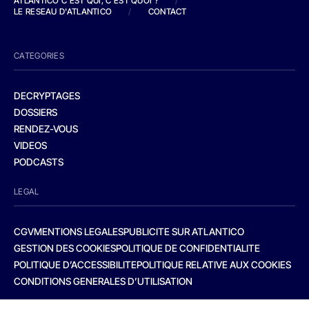
ATLANTICO C'EST QUI, C'EST QUOI ?
/
LE RESEAU D'ATLANTICO
/
CONTACT
CATEGORIES
DECRYPTAGES
DOSSIERS
RENDEZ-VOUS
VIDEOS
PODCASTS
LEGAL
CGV
MENTIONS LEGALES
PUBLICITE SUR ATLANTICO
GESTION DES COOKIES
POLITIQUE DE CONFIDENTIALITE
POLITIQUE D’ACCESSIBILITE
POLITIQUE RELATIVE AUX COOKIES
CONDITIONS GENERALES D’UTILISATION