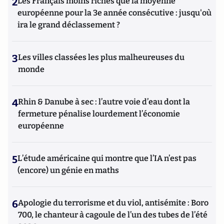
2
Les Français moins riches que la moyenne
européenne pour la 3e année consécutive : jusqu'où
ira le grand déclassement ?
3
Les villes classées les plus malheureuses du
monde
4
Rhin & Danube à sec : l’autre voie d’eau dont la
fermeture pénalise lourdement l’économie
européenne
5
L’étude américaine qui montre que l’IA n’est pas
(encore) un génie en maths
6
Apologie du terrorisme et du viol, antisémite : Boro
700, le chanteur à cagoule de l’un des tubes de l’été