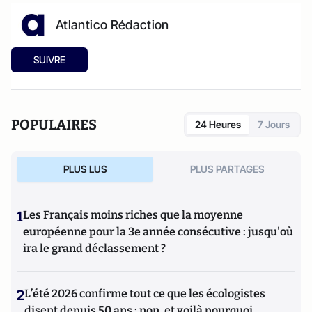
Atlantico Rédaction
SUIVRE
POPULAIRES
24 Heures
7 Jours
PLUS LUS
PLUS PARTAGES
1
Les Français moins riches que la moyenne
européenne pour la 3e année consécutive : jusqu'où
ira le grand déclassement ?
2
L’été 2026 confirme tout ce que les écologistes
disent depuis 50 ans : non, et voilà pourquoi