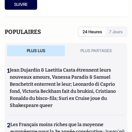
SUIVRE
POPULAIRES
24 Heures
7 Jours
PLUS LUS
PLUS PARTAGES
1
Jean Dujardin & Laetitia Casta étrennent leurs
nouveaux amours, Vanessa Paradis & Samuel
Benchetrit enterrent le leur; Leonardo di Caprio
fond, Victoria Beckham fait du brukini, Cristiano
Ronaldo du bisco-fils; Suri ex Cruise joue du
Shakespeare queer
2
Les Français moins riches que la moyenne
européenne pour la 3e année consécutive : jusqu'où