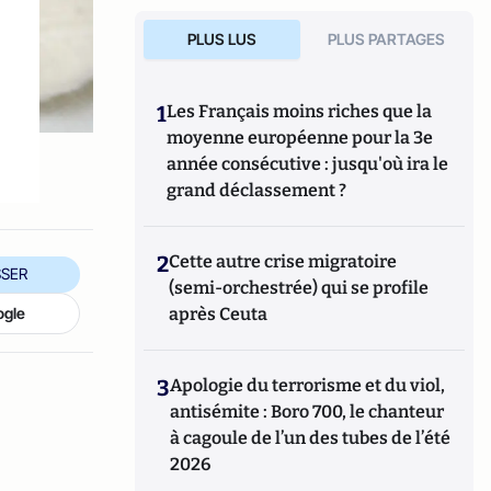
PLUS LUS
PLUS PARTAGES
1
Les Français moins riches que la
moyenne européenne pour la 3e
année consécutive : jusqu'où ira le
grand déclassement ?
2
Cette autre crise migratoire
SER
(semi-orchestrée) qui se profile
ogle
après Ceuta
3
Apologie du terrorisme et du viol,
antisémite : Boro 700, le chanteur
à cagoule de l’un des tubes de l’été
2026