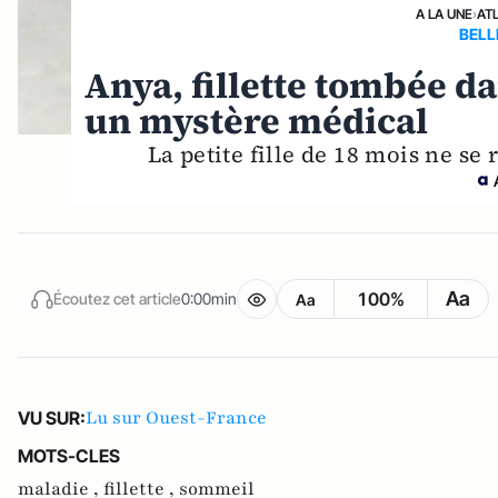
A LA UNE
›
AT
BELL
Anya, fillette tombée d
un mystère médical
La petite fille de 18 mois ne s
Aa
100%
Écoutez cet article
0:00min
Aa
Lu sur Ouest-France
VU SUR:
MOTS-CLES
maladie ,
fillette ,
sommeil