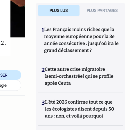
PLUS LUS
PLUS PARTAGES
1
Les Français moins riches que la
moyenne européenne pour la 3e
12.
année consécutive : jusqu'où ira le
grand déclassement ?
2
Cette autre crise migratoire
SER
(semi-orchestrée) qui se profile
après Ceuta
ogle
3
L’été 2026 confirme tout ce que
les écologistes disent depuis 50
ans : non, et voilà pourquoi