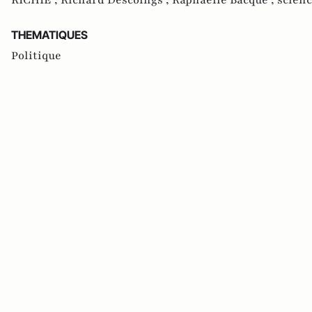
RICHIE ,
Richard Descoings ,
Raphaëlle Bacqué ,
scienc
THEMATIQUES
Politique