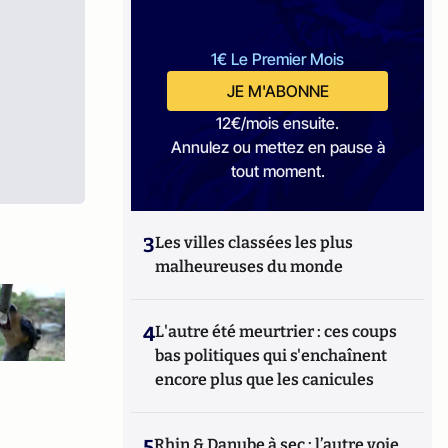
1€ Le Premier Mois
JE M'ABONNE
12€/mois ensuite.
Annulez ou mettez en pause à
tout moment.
3
Les villes classées les plus
malheureuses du monde
4
L'autre été meurtrier : ces coups
bas politiques qui s'enchaînent
encore plus que les canicules
5
Rhin & Danube à sec : l’autre voie