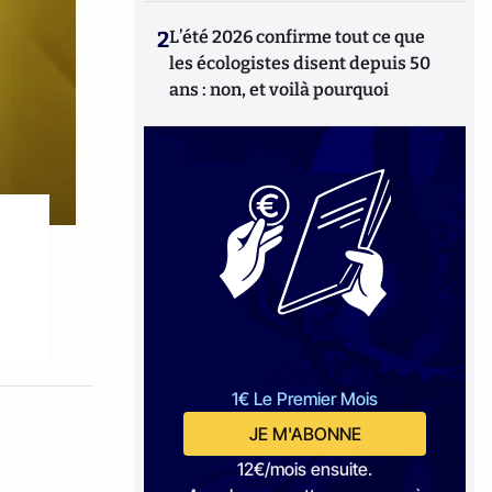
2
L’été 2026 confirme tout ce que
les écologistes disent depuis 50
ans : non, et voilà pourquoi
1€ Le Premier Mois
JE M'ABONNE
12€/mois ensuite.