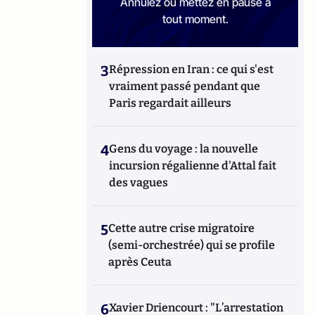
Annulez ou mettez en pause à
tout moment.
3
Répression en Iran : ce qui s'est
vraiment passé pendant que
Paris regardait ailleurs
4
Gens du voyage : la nouvelle
incursion régalienne d'Attal fait
des vagues
5
Cette autre crise migratoire
(semi-orchestrée) qui se profile
après Ceuta
6
Xavier Driencourt : "L’arrestation