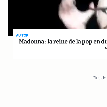
AU TOP
Madonna : la reine de la pop en 
A
Plus de