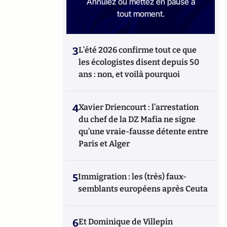
Annulez ou mettez en pause à
tout moment.
3
L’été 2026 confirme tout ce que
les écologistes disent depuis 50
ans : non, et voilà pourquoi
4
Xavier Driencourt : l’arrestation
du chef de la DZ Mafia ne signe
qu’une vraie-fausse détente entre
Paris et Alger
5
Immigration : les (très) faux-
semblants européens après Ceuta
6
Et Dominique de Villepin