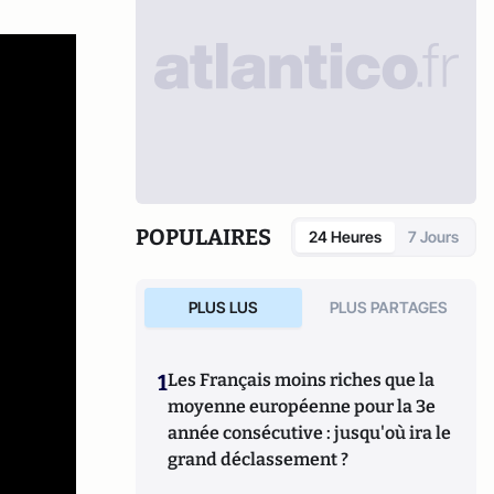
POPULAIRES
24 Heures
7 Jours
PLUS LUS
PLUS PARTAGES
1
Les Français moins riches que la
moyenne européenne pour la 3e
année consécutive : jusqu'où ira le
grand déclassement ?