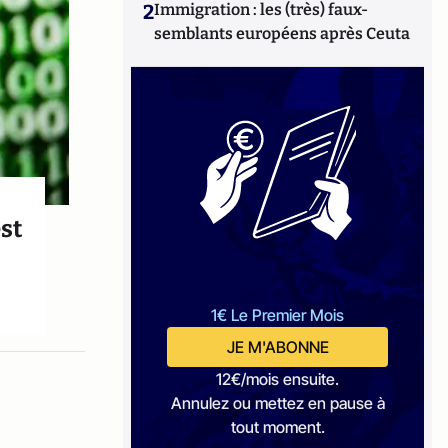
2
Immigration : les (très) faux-
semblants européens après Ceuta
est
1€ Le Premier Mois
JE M'ABONNE
12€/mois ensuite.
Annulez ou mettez en pause à
tout moment.