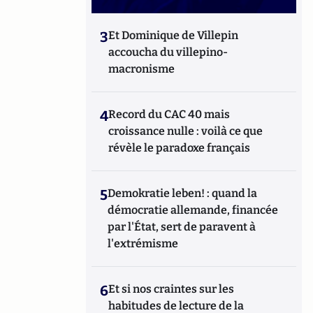
3
Et Dominique de Villepin
accoucha du villepino-
macronisme
4
Record du CAC 40 mais
croissance nulle : voilà ce que
révèle le paradoxe français
5
Demokratie leben! : quand la
démocratie allemande, financée
par l'État, sert de paravent à
l'extrémisme
6
Et si nos craintes sur les
habitudes de lecture de la