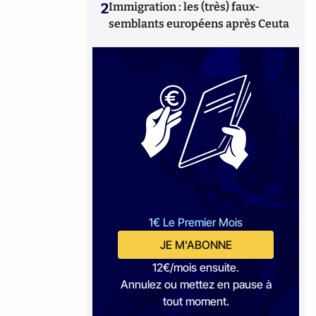
2
Immigration : les (très) faux-
semblants européens après Ceuta
1€ Le Premier Mois
JE M'ABONNE
12€/mois ensuite.
Annulez ou mettez en pause à
tout moment.