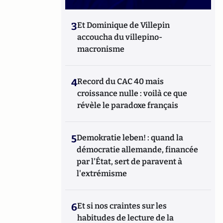
3
Et Dominique de Villepin
accoucha du villepino-
macronisme
4
Record du CAC 40 mais
croissance nulle : voilà ce que
révèle le paradoxe français
5
Demokratie leben! : quand la
démocratie allemande, financée
par l'État, sert de paravent à
l'extrémisme
6
Et si nos craintes sur les
habitudes de lecture de la