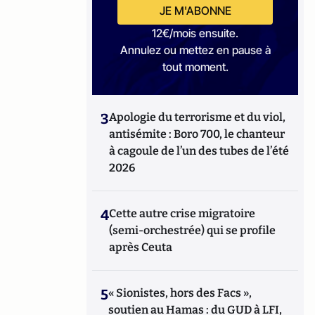
JE M'ABONNE
12€/mois ensuite.
Annulez ou mettez en pause à
tout moment.
3
Apologie du terrorisme et du viol,
antisémite : Boro 700, le chanteur
à cagoule de l’un des tubes de l’été
2026
4
Cette autre crise migratoire
(semi-orchestrée) qui se profile
après Ceuta
5
« Sionistes, hors des Facs »,
soutien au Hamas : du GUD à LFI,