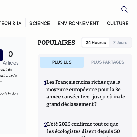
TECH & IA
SCIENCE
ENVIRONNEMENT
CULTURE
POPULAIRES
24 Heures
7 Jours
0
PLUS LUS
PLUS PARTAGES
Articles
vant de
hé sur la
ge-
1
Les Français moins riches que la
moyenne européenne pour la 3e
ociale des
année consécutive : jusqu'où ira le
grand déclassement ?
2
L’été 2026 confirme tout ce que
les écologistes disent depuis 50