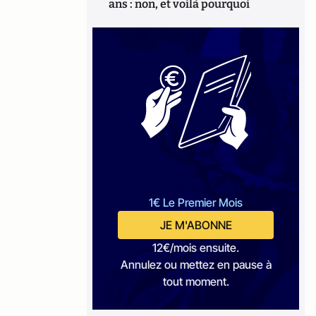
ans : non, et voilà pourquoi
1€ Le Premier Mois
JE M'ABONNE
12€/mois ensuite.
Annulez ou mettez en pause à
tout moment.