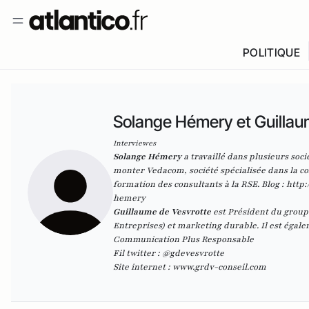
POLITIQUE
Solange Hémery et Guillau
Interviewes
Solange Hémery
a travaillé dans plusieurs so
monter Vedacom, société spécialisée dans la co
formation des consultants à la RSE. Blog :
http:
hemery
Guillaume de Vesvrotte
est Président du groupe
Entreprises) et marketing durable. Il est égal
Communication Plus Responsable
Fil twitter :
@gdevesvrotte
Site internet :
www.grdv-conseil.com