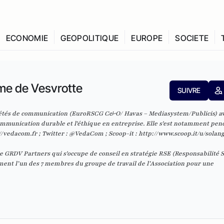
ECONOMIE
GEOPOLITIQUE
EUROPE
SOCIETE
me de Vesvrotte
SUIVRE
ciétés de communication (EuroRSCG C&O/ Havas – Mediasystem/Publicis) a
mmunication durable et l'éthique en entreprise. Elle s'est notamment penc
//vedacom.fr
; Twitter : @VedaCom ; Scoop-
it
:
http://www.scoop.it/u/solan
 GRDV Partners qui s'occupe de conseil en stratégie RSE (Responsabilité S
ement l’un des 7 membres du groupe de travail de l’Association pour une