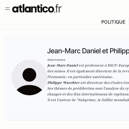
POLITIQUE
Jean-Marc Daniel et Phili
Interviewes
Jean-Marc Daniel
est professeur à ESCP-Europe
des mines. Il est également directeur de la revu
l'économie, en particulier américaine.
Philippe Waechter
est directeur des études é
Ses thèmes de prédilection sont l'analyse du c
changes et des flux internationaux de capitaux
Il est l'auteur de "
Subprime, la faillite mondiale