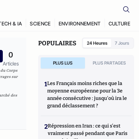
TECH & IA
SCIENCE
ENVIRONNEMENT
CULTURE
POPULAIRES
24 Heures
7 Jours
0
PLUS LUS
PLUS PARTAGES
Articles
 du Corps
vrages sur
1
Les Français moins riches que la
moyenne européenne pour la 3e
arché des
année consécutive : jusqu'où ira le
grand déclassement ?
2
Répression en Iran : ce qui s'est
vraiment passé pendant que Paris