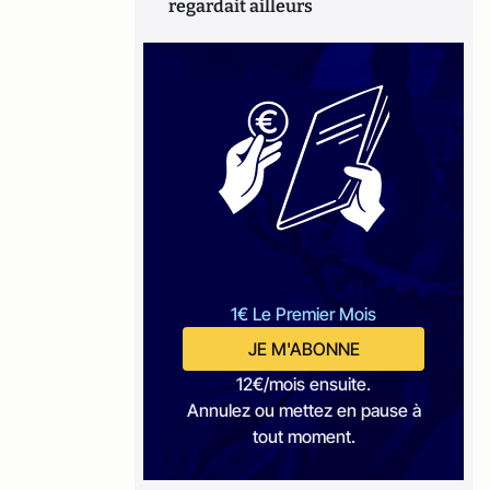
regardait ailleurs
1€ Le Premier Mois
JE M'ABONNE
12€/mois ensuite.
Annulez ou mettez en pause à
tout moment.