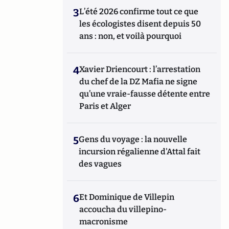
3
L’été 2026 confirme tout ce que
les écologistes disent depuis 50
ans : non, et voilà pourquoi
4
Xavier Driencourt : l’arrestation
du chef de la DZ Mafia ne signe
qu’une vraie-fausse détente entre
Paris et Alger
5
Gens du voyage : la nouvelle
incursion régalienne d'Attal fait
des vagues
6
Et Dominique de Villepin
accoucha du villepino-
macronisme