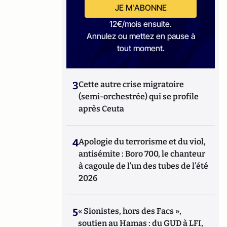
JE M'ABONNE
12€/mois ensuite.
Annulez ou mettez en pause à
tout moment.
3
Cette autre crise migratoire
(semi-orchestrée) qui se profile
après Ceuta
4
Apologie du terrorisme et du viol,
antisémite : Boro 700, le chanteur
à cagoule de l’un des tubes de l’été
2026
5
« Sionistes, hors des Facs »,
soutien au Hamas : du GUD à LFI,