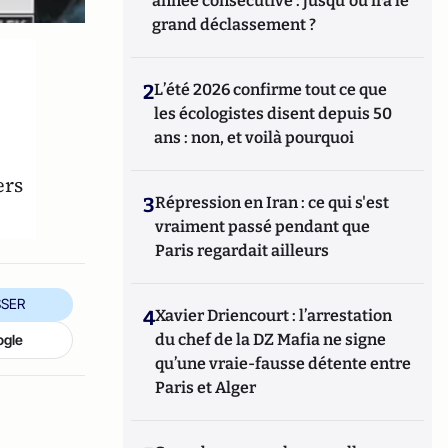
année consécutive : jusqu'où ira le
grand déclassement ?
2
L’été 2026 confirme tout ce que
les écologistes disent depuis 50
ans : non, et voilà pourquoi
ers
3
Répression en Iran : ce qui s'est
vraiment passé pendant que
Paris regardait ailleurs
SER
4
Xavier Driencourt : l’arrestation
du chef de la DZ Mafia ne signe
ogle
qu’une vraie-fausse détente entre
Paris et Alger