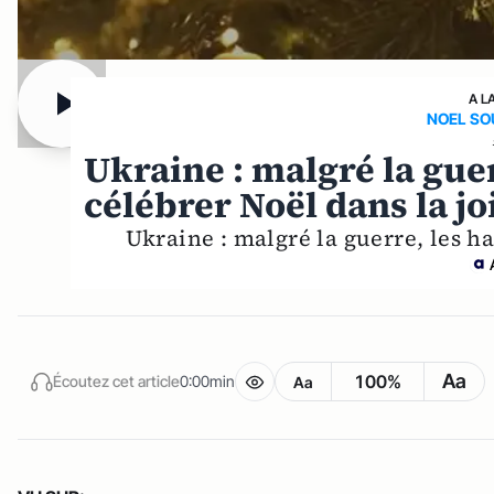
A L
NOEL SO
Ukraine : malgré la guer
célébrer Noël dans la jo
Ukraine : malgré la guerre, les ha
Aa
100%
Écoutez cet article
0:00min
Aa