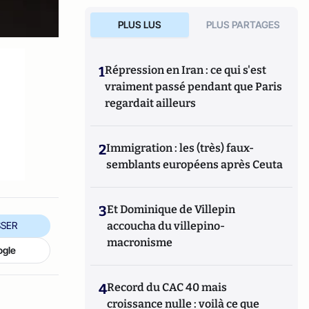
PLUS LUS
PLUS PARTAGES
1
Répression en Iran : ce qui s'est
vraiment passé pendant que Paris
regardait ailleurs
2
Immigration : les (très) faux-
semblants européens après Ceuta
3
Et Dominique de Villepin
accoucha du villepino-
SER
macronisme
ogle
4
Record du CAC 40 mais
croissance nulle : voilà ce que