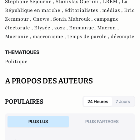
Stéphane Séjourné ,
Stanislas Guerini ,
LREM ,
La
République en marche ,
éditorialistes ,
médias ,
Eric
Zemmour ,
Cnews ,
Sonia Mabrouk ,
campagne
électorale ,
Elysée ,
2022 ,
Emmanuel Macron ,
Macronie ,
macronisme ,
temps de parole ,
décompte
THEMATIQUES
Politique
A PROPOS DES AUTEURS
POPULAIRES
24 Heures
7 Jours
PLUS LUS
PLUS PARTAGES