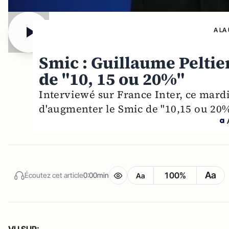
A LA
Smic : Guillaume Pelti
de "10, 15 ou 20%"
Interviewé sur France Inter, ce mardi
d'augmenter le Smic de "10,15 ou 20%
Aa
100%
Écoutez cet article
0:00min
Aa
VU SUR: