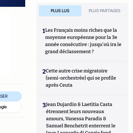
PLUS LUS
PLUS PARTAGES
1
Les Français moins riches que la
moyenne européenne pour la 3e
année consécutive : jusqu'où ira le
grand déclassement ?
2
Cette autre crise migratoire
(semi-orchestrée) qui se profile
après Ceuta
SER
3
Jean Dujardin & Laetitia Casta
ogle
étrennent leurs nouveaux
amours, Vanessa Paradis &
Samuel Benchetrit enterrent le
leur; Leonardo di Caprio fond,