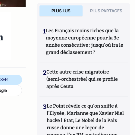
PLUS LUS
PLUS PARTAGES
1
Les Français moins riches que la
n
moyenne européenne pour la 3e
année consécutive : jusqu'où ira le
grand déclassement ?
2
Cette autre crise migratoire
(semi-orchestrée) qui se profile
SER
après Ceuta
ogle
3
Le Point révèle ce qu'on sniffe à
l'Elysée, Marianne que Xavier Niel
hacke l'Etat; Le Nobel de la Paix
russe donne une leçon de
courage, l'ex PM australien une