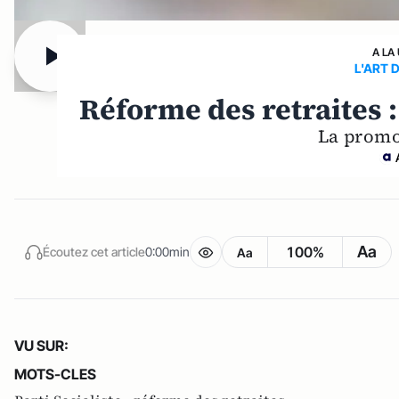
A LA
L'ART 
Réforme des retraites :
La promo,
Aa
100%
Écoutez cet article
0:00min
Aa
VU SUR:
MOTS-CLES