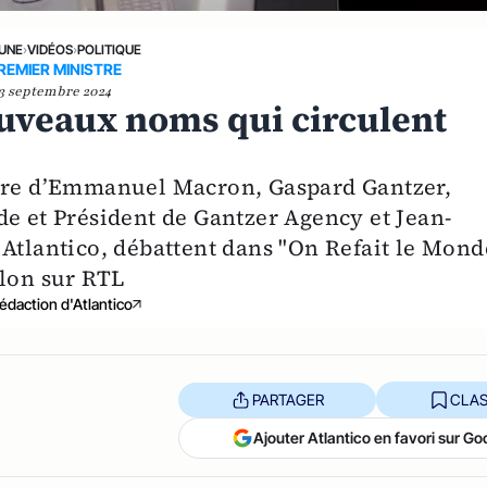
 UNE
›
VIDÉOS
›
POLITIQUE
REMIER MINISTRE
3 septembre 2024
nouveaux noms qui circulent
stre d’Emmanuel Macron, Gaspard Gantzer,
de et Président de Gantzer Agency et Jean-
 Atlantico, débattent dans "On Refait le Mond
llon sur RTL
édaction d'Atlantico
PARTAGER
CLAS
Ajouter Atlantico en favori sur Go