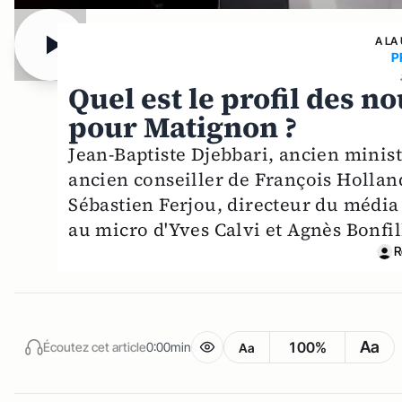
A LA
P
Quel est le profil des 
pour Matignon ?
Jean-Baptiste Djebbari, ancien mini
ancien conseiller de François Hollan
Sébastien Ferjou, directeur du média
au micro d'Yves Calvi et Agnès Bonfi
R
Aa
100%
Écoutez cet article
0:00min
Aa