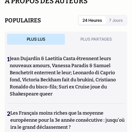
A PROPOS DES AUTEURS
POPULAIRES
24 Heures
7 Jours
PLUS LUS
PLUS PARTAGES
1
Jean Dujardin & Laetitia Casta étrennent leurs
nouveaux amours, Vanessa Paradis & Samuel
Benchetrit enterrent le leur; Leonardo di Caprio
fond, Victoria Beckham fait du brukini, Cristiano
Ronaldo du bisco-fils; Suri ex Cruise joue du
Shakespeare queer
2
Les Français moins riches que la moyenne
européenne pour la 3e année consécutive : jusqu'où
ira le grand déclassement ?