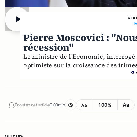
A LA
M
Pierre Moscovici : "Nou
récession"
Le ministre de l'Economie, interrogé
optimiste sur la croissance des trimes
Aa
100%
Écoutez cet article
0:00min
Aa
VU SUR: