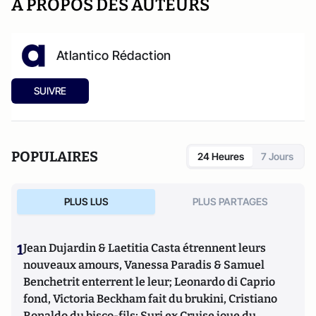
A PROPOS DES AUTEURS
Atlantico Rédaction
SUIVRE
POPULAIRES
24 Heures
7 Jours
PLUS LUS
PLUS PARTAGES
1
Jean Dujardin & Laetitia Casta étrennent leurs
nouveaux amours, Vanessa Paradis & Samuel
Benchetrit enterrent le leur; Leonardo di Caprio
fond, Victoria Beckham fait du brukini, Cristiano
Ronaldo du bisco-fils; Suri ex Cruise joue du