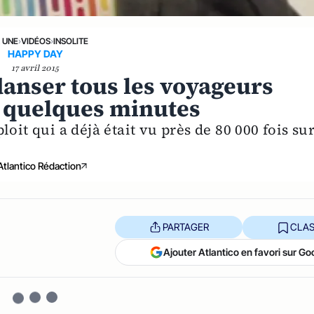
A UNE
›
VIDÉOS
›
INSOLITE
HAPPY DAY
17 avril 2015
e danser tous les voyageurs
 quelques minutes
oit qui a déjà était vu près de 80 000 fois su
Atlantico Rédaction
PARTAGER
CLAS
Ajouter Atlantico en favori sur Go