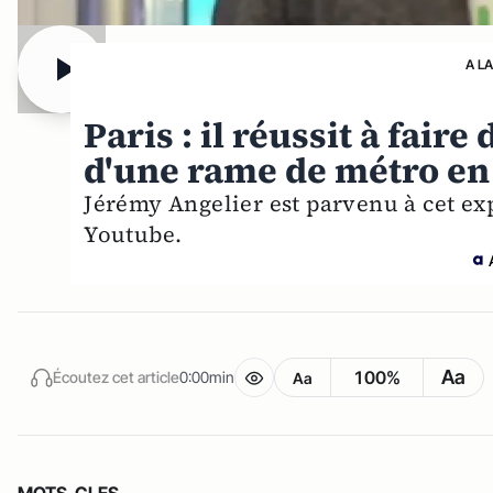
A L
Paris : il réussit à fair
d'une rame de métro en
Jérémy Angelier est parvenu à cet expl
Youtube.
Aa
100%
Écoutez cet article
0:00min
Aa
MOTS-CLES