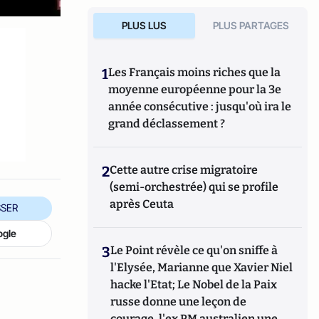
PLUS LUS
PLUS PARTAGES
1
Les Français moins riches que la
moyenne européenne pour la 3e
année consécutive : jusqu'où ira le
grand déclassement ?
2
Cette autre crise migratoire
(semi-orchestrée) qui se profile
après Ceuta
SER
ogle
3
Le Point révèle ce qu'on sniffe à
l'Elysée, Marianne que Xavier Niel
hacke l'Etat; Le Nobel de la Paix
russe donne une leçon de
courage, l'ex PM australien une