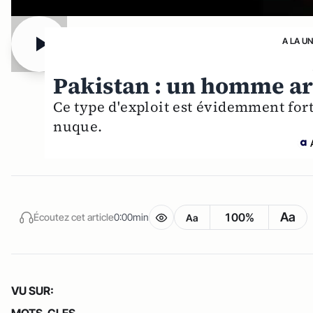
A LA U
Pakistan : un homme arr
Ce type d'exploit est évidemment fort
nuque.
Aa
100%
Écoutez cet article
0:00min
Aa
VU SUR:
MOTS-CLES