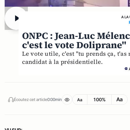
A LA
ONPC : Jean-Luc Mélench
c'est le vote Doliprane"
Le vote utile, c'est "tu prends ça, t'a
candidat à la présidentielle.
Aa
100%
Écoutez cet article
0:00min
Aa
VU SUR: