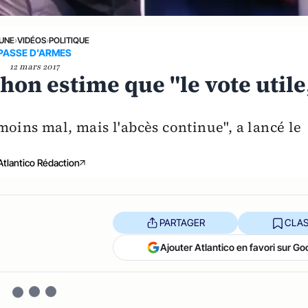
 UNE
›
VIDÉOS
›
POLITIQUE
PASSE D'ARMES
12 mars 2017
on estime que "le vote utile
s moins mal, mais l'abcès continue", a lancé le
Atlantico Rédaction
PARTAGER
CLAS
Ajouter Atlantico en favori sur Go