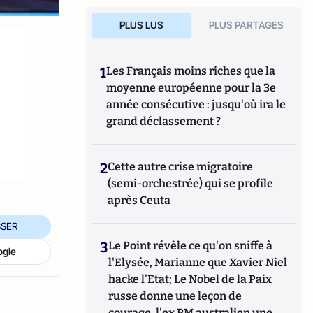
PLUS LUS
PLUS PARTAGES
1
Les Français moins riches que la
moyenne européenne pour la 3e
année consécutive : jusqu'où ira le
grand déclassement ?
2
Cette autre crise migratoire
(semi-orchestrée) qui se profile
après Ceuta
SER
3
Le Point révèle ce qu'on sniffe à
ogle
l'Elysée, Marianne que Xavier Niel
hacke l'Etat; Le Nobel de la Paix
russe donne une leçon de
courage, l'ex PM australien une