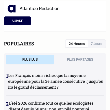
Atlantico Rédaction
SUIVRE
POPULAIRES
24 Heures
7 Jours
PLUS LUS
PLUS PARTAGES
1
Les Français moins riches que la moyenne
européenne pour la 3e année consécutive : jusqu'où
ira le grand déclassement ?
2
L’été 2026 confirme tout ce que les écologistes
disent depuis 50 ans : non, et voilà pourquoi