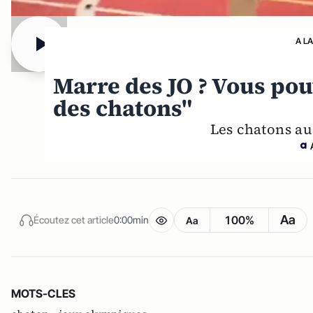
A L
Marre des JO ? Vous pou
des chatons"
Les chatons aus
Aa
100%
Écoutez cet article
0:00min
Aa
MOTS-CLES