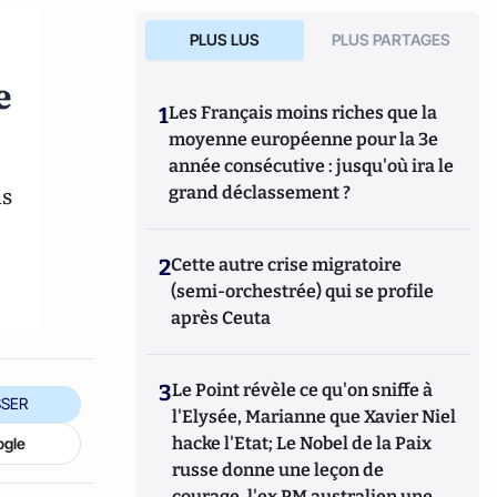
PLUS LUS
PLUS PARTAGES
e
1
Les Français moins riches que la
moyenne européenne pour la 3e
année consécutive : jusqu'où ira le
ns
grand déclassement ?
2
Cette autre crise migratoire
(semi-orchestrée) qui se profile
après Ceuta
3
Le Point révèle ce qu'on sniffe à
SER
l'Elysée, Marianne que Xavier Niel
hacke l'Etat; Le Nobel de la Paix
ogle
russe donne une leçon de
courage, l'ex PM australien une