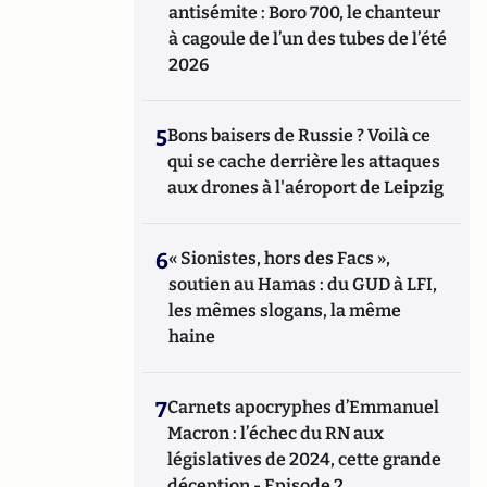
antisémite : Boro 700, le chanteur
à cagoule de l’un des tubes de l’été
2026
5
Bons baisers de Russie ? Voilà ce
qui se cache derrière les attaques
aux drones à l'aéroport de Leipzig
6
« Sionistes, hors des Facs »,
soutien au Hamas : du GUD à LFI,
les mêmes slogans, la même
haine
7
Carnets apocryphes d’Emmanuel
Macron : l’échec du RN aux
législatives de 2024, cette grande
déception - Episode 2