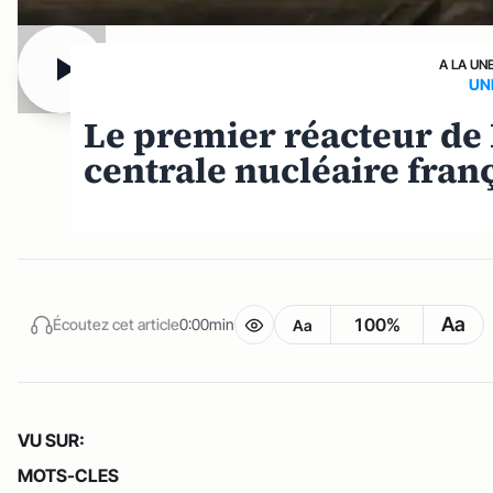
A LA UN
UN
Le premier réacteur de
centrale nucléaire fran
Aa
100%
Écoutez cet article
0:00min
Aa
VU SUR:
MOTS-CLES