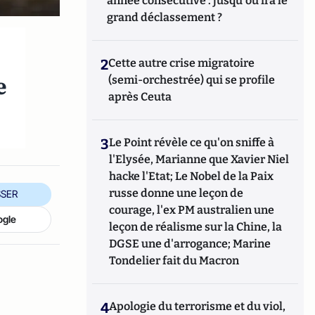
année consécutive : jusqu'où ira le
grand déclassement ?
2
Cette autre crise migratoire
e
(semi-orchestrée) qui se profile
après Ceuta
3
Le Point révèle ce qu'on sniffe à
l'Elysée, Marianne que Xavier Niel
hacke l'Etat; Le Nobel de la Paix
russe donne une leçon de
SER
courage, l'ex PM australien une
ogle
leçon de réalisme sur la Chine, la
DGSE une d'arrogance; Marine
Tondelier fait du Macron
4
Apologie du terrorisme et du viol,