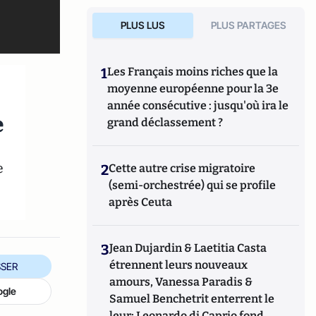
PLUS LUS
PLUS PARTAGES
1
Les Français moins riches que la
moyenne européenne pour la 3e
année consécutive : jusqu'où ira le
e
grand déclassement ?
e
2
Cette autre crise migratoire
(semi-orchestrée) qui se profile
après Ceuta
3
Jean Dujardin & Laetitia Casta
étrennent leurs nouveaux
SER
amours, Vanessa Paradis &
ogle
Samuel Benchetrit enterrent le
leur; Leonardo di Caprio fond,