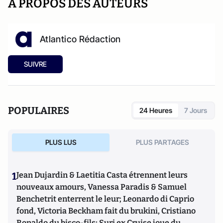
A PROPOS DES AUTEURS
Atlantico Rédaction
SUIVRE
POPULAIRES
24 Heures
7 Jours
PLUS LUS
PLUS PARTAGES
1
Jean Dujardin & Laetitia Casta étrennent leurs
nouveaux amours, Vanessa Paradis & Samuel
Benchetrit enterrent le leur; Leonardo di Caprio
fond, Victoria Beckham fait du brukini, Cristiano
Ronaldo du bisco-fils; Suri ex Cruise joue du