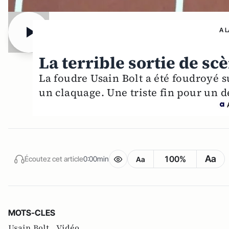
A 
La terrible sortie de sc
La foudre Usain Bolt a été foudroyé s
un claquage. Une triste fin pour un d
Aa
100%
Écoutez cet article
0:00min
Aa
MOTS-CLES
Usain Bolt ,
Vidéo