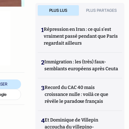
PLUS LUS
PLUS PARTAGES
1
Répression en Iran : ce qui s'est
vraiment passé pendant que Paris
regardait ailleurs
2
Immigration : les (très) faux-
semblants européens après Ceuta
SER
3
Record du CAC 40 mais
croissance nulle : voilà ce que
ogle
révèle le paradoxe français
4
Et Dominique de Villepin
accoucha du villepino-