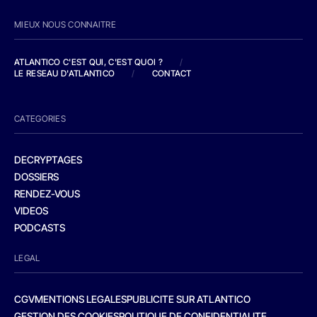
MIEUX NOUS CONNAITRE
ATLANTICO C'EST QUI, C'EST QUOI ?
/
LE RESEAU D'ATLANTICO
/
CONTACT
CATEGORIES
DECRYPTAGES
DOSSIERS
RENDEZ-VOUS
VIDEOS
PODCASTS
LEGAL
CGV
MENTIONS LEGALES
PUBLICITE SUR ATLANTICO
GESTION DES COOKIES
POLITIQUE DE CONFIDENTIALITE