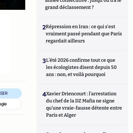
année consécutive : jusqu'où ira le
grand déclassement ?
2
Répression en Iran : ce qui s'est
vraiment passé pendant que Paris
regardait ailleurs
3
L’été 2026 confirme tout ce que
les écologistes disent depuis 50
ans : non, et voilà pourquoi
SER
4
Xavier Driencourt : l’arrestation
du chef de la DZ Mafia ne signe
ogle
qu’une vraie-fausse détente entre
Paris et Alger