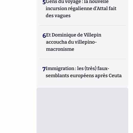
5
Gens du voyage : la nouvelle
incursion régalienne d'Attal fait
des vagues
6
Et Dominique de Villepin
accoucha du villepino-
macronisme
7
Immigration : les (très) faux-
semblants européens après Ceuta