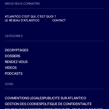
MIEUX NOUS CONNAITRE
ATLANTICO C'EST QUI, C'EST QUOI ?
/
LE RESEAU D'ATLANTICO
/
CONTACT
CATEGORIES
DECRYPTAGES
DOSSIERS
RENDEZ-VOUS
VIDEOS
PODCASTS
LEGAL
CGV
MENTIONS LEGALES
PUBLICITE SUR ATLANTICO
GESTION DES COOKIES
POLITIQUE DE CONFIDENTIALITE