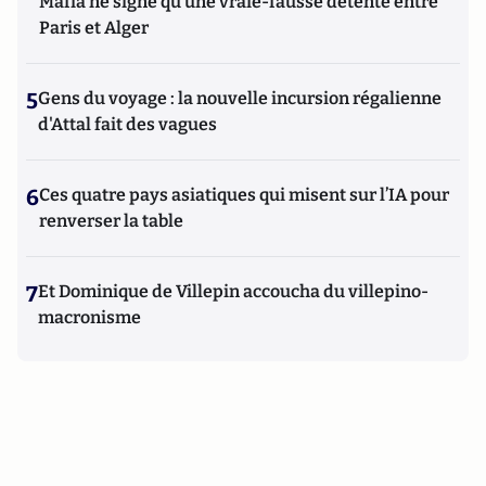
Mafia ne signe qu’une vraie-fausse détente entre
Paris et Alger
5
Gens du voyage : la nouvelle incursion régalienne
d'Attal fait des vagues
6
Ces quatre pays asiatiques qui misent sur l’IA pour
renverser la table
7
Et Dominique de Villepin accoucha du villepino-
macronisme