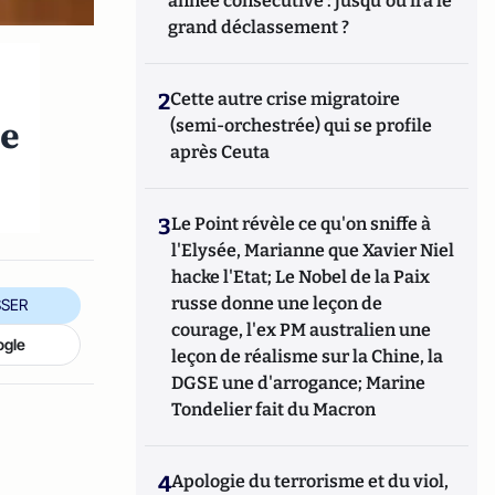
année consécutive : jusqu'où ira le
grand déclassement ?
2
Cette autre crise migratoire
de
(semi-orchestrée) qui se profile
après Ceuta
3
Le Point révèle ce qu'on sniffe à
l'Elysée, Marianne que Xavier Niel
hacke l'Etat; Le Nobel de la Paix
russe donne une leçon de
SER
courage, l'ex PM australien une
ogle
leçon de réalisme sur la Chine, la
DGSE une d'arrogance; Marine
Tondelier fait du Macron
4
Apologie du terrorisme et du viol,