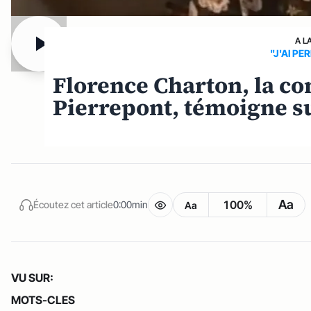
A L
"J'AI PE
Florence Charton, la co
Pierrepont, témoigne 
Aa
100%
Écoutez cet article
0:00min
Aa
VU SUR:
MOTS-CLES