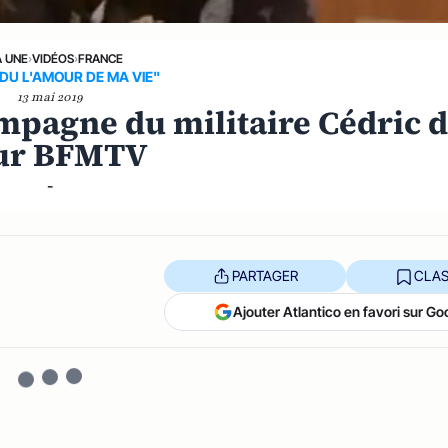
A UNE
›
VIDÉOS
›
FRANCE
RDU L'AMOUR DE MA VIE"
13 mai 2019
mpagne du militaire Cédric 
sur BFMTV
-
PARTAGER
CLAS
Ajouter Atlantico en favori sur Go