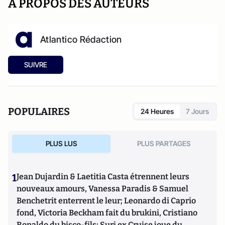
A PROPOS DES AUTEURS
Atlantico Rédaction
SUIVRE
POPULAIRES
24 Heures
7 Jours
PLUS LUS
PLUS PARTAGES
1
Jean Dujardin & Laetitia Casta étrennent leurs
nouveaux amours, Vanessa Paradis & Samuel
Benchetrit enterrent le leur; Leonardo di Caprio
fond, Victoria Beckham fait du brukini, Cristiano
Ronaldo du bisco-fils; Suri ex Cruise joue du