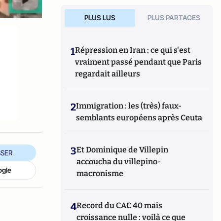
PLUS LUS
PLUS PARTAGES
1
Répression en Iran : ce qui s'est
vraiment passé pendant que Paris
regardait ailleurs
2
Immigration : les (très) faux-
semblants européens après Ceuta
3
Et Dominique de Villepin
SER
accoucha du villepino-
ogle
macronisme
4
Record du CAC 40 mais
croissance nulle : voilà ce que