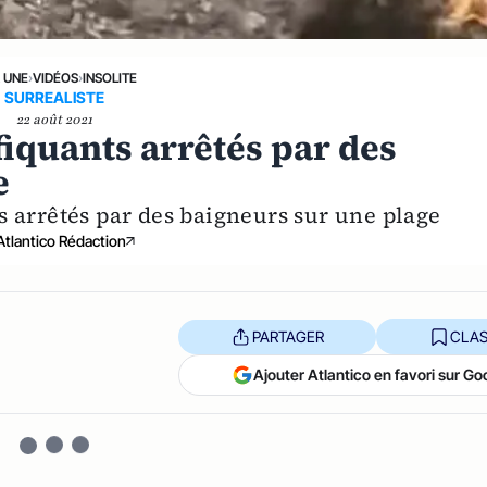
A UNE
›
VIDÉOS
›
INSOLITE
SURREALISTE
22 août 2021
fiquants arrêtés par des
e
s arrêtés par des baigneurs sur une plage
Atlantico Rédaction
PARTAGER
CLAS
Ajouter Atlantico en favori sur Go