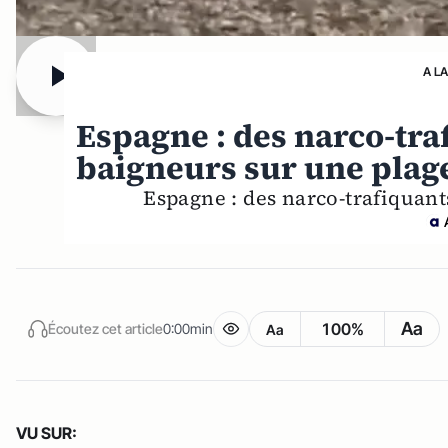
A L
Espagne : des narco-tra
baigneurs sur une plag
Espagne : des narco-trafiquant
Aa
100%
Écoutez cet article
0:00min
Aa
VU SUR: