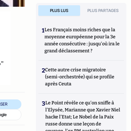
PLUS LUS
PLUS PARTAGES
1
Les Français moins riches que la
moyenne européenne pour la 3e
année consécutive : jusqu'où ira le
grand déclassement ?
o"
2
Cette autre crise migratoire
(semi-orchestrée) qui se profile
après Ceuta
3
Le Point révèle ce qu'on sniffe à
SER
l'Elysée, Marianne que Xavier Niel
ogle
hacke l'Etat; Le Nobel de la Paix
russe donne une leçon de
courage, l'ex PM australien une