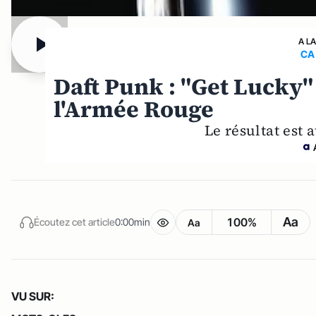
A L
CA
Daft Punk : "Get Lucky"
l'Armée Rouge
Le résultat est 
Aa
100%
Écoutez cet article
0:00min
Aa
VU SUR: